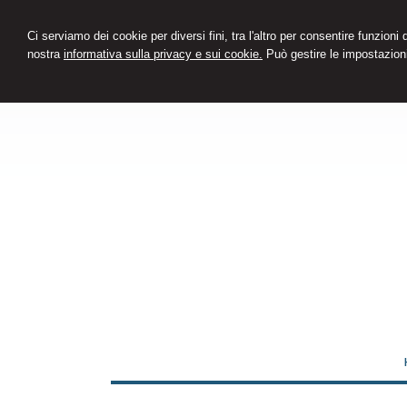
Ci serviamo dei cookie per diversi fini, tra l'altro per consentire funzioni
nostra
informativa sulla privacy e sui cookie.
Può gestire le impostazioni