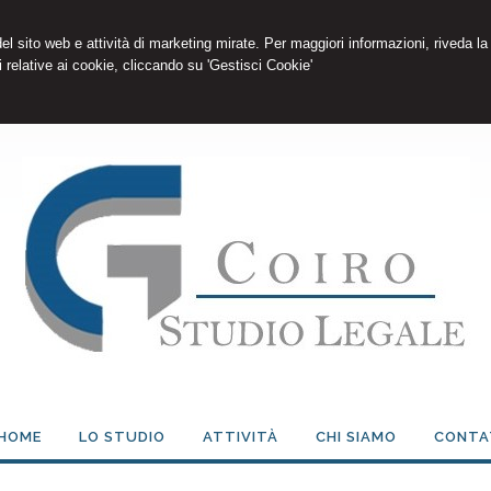
 del sito web e attività di marketing mirate. Per maggiori informazioni, riveda la
 relative ai cookie, cliccando su 'Gestisci Cookie'
HOME
LO STUDIO
ATTIVITÀ
CHI SIAMO
CONTA