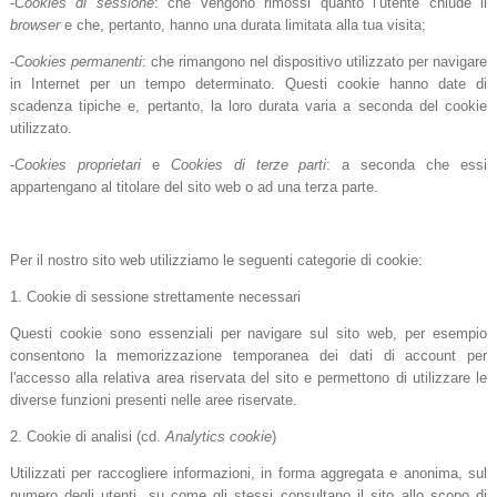
-
Cookies di sessione
: che vengono rimossi quanto l’utente chiude il
browser
e che, pertanto, hanno una durata limitata alla tua visita;
-
Cookies permanenti
: che rimangono nel dispositivo utilizzato per navigare
in Internet per un tempo determinato. Questi cookie hanno date di
scadenza tipiche e, pertanto, la loro durata varia a seconda del cookie
utilizzato.
-
Cookies proprietari
e
Cookies di terze parti
: a seconda che essi
appartengano al titolare del sito web o ad una terza parte.
Per il nostro sito web utilizziamo le seguenti categorie di cookie:
1. Cookie di sessione strettamente necessari
Questi cookie sono essenziali per navigare sul sito web, per esempio
consentono la memorizzazione temporanea dei dati di account per
l'accesso alla relativa area riservata del sito e permettono di utilizzare le
diverse funzioni presenti nelle aree riservate.
2. Cookie di analisi (cd.
Analytics cookie
)
Utilizzati per raccogliere informazioni, in forma aggregata e anonima, sul
numero degli utenti, su come gli stessi consultano il sito allo scopo di