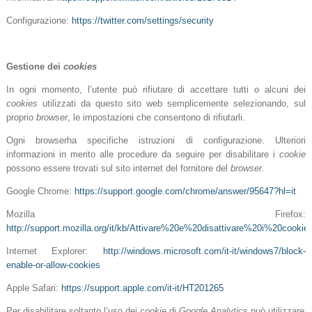
Configurazione:
https://twitter.com/settings/security
Gestione dei
cookies
In ogni momento, l’utente può rifiutare di accettare tutti o alcuni dei
cookies
utilizzati da questo sito web semplicemente selezionando, sul
proprio
browser
, le impostazioni che consentono di rifiutarli.
Ogni browserha specifiche istruzioni di configurazione. Ulteriori
informazioni in merito alle procedure da seguire per disabilitare i
cookie
possono essere trovati sul sito internet del fornitore del
browser.
Google Chrome:
https://support.google.com/chrome/answer/95647?hl=it
Mozilla Firefox:
http://support.mozilla.org/it/kb/Attivare%20e%20disattivare%20i%20cookie
Internet Explorer:
http://windows.microsoft.com/it-it/windows7/block-
enable-or-allow-cookies
Apple Safari:
https://support.apple.com/it-it/HT201265
Per disabilitare soltanto l’uso dei
cookie
di
Google Analytics
può utilizzare