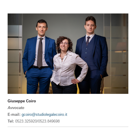
Giuseppe Coiro
Avvocato
E-mail:
gcoiro@studiolegalecoiro.it
Tel:
0523.325920/0523.849698